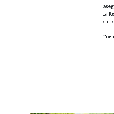
aseg
la R
corr
Fuen