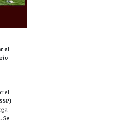
r el
rio
r el
(SSP)
rga
n
. Se