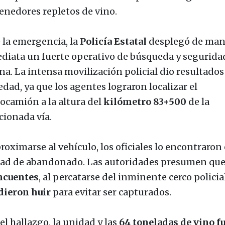
enedores repletos de vino.
 la emergencia, la
Policía Estatal
desplegó de man
diata un fuerte operativo de búsqueda y segurida
na. La intensa movilización policial dio resultados 
edad, ya que los agentes lograron localizar el
tocamión a la altura del
kilómetro 83+500
de la
ionada vía.
roximarse al vehículo, los oficiales lo encontraron
dad de abandonado. Las autoridades presumen que
ncuentes
, al percatarse del inminente cerco policial
dieron huir
para evitar ser capturados.
el hallazgo, la unidad y las
64 toneladas de vino f