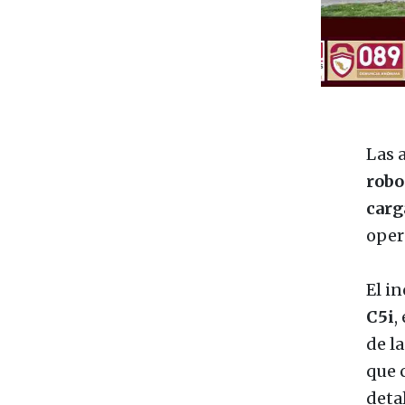
Las 
robo
carg
oper
El i
C5i
,
de l
que c
deta