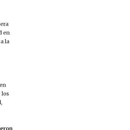
era
d en
a la
 en
 los
,
ueron