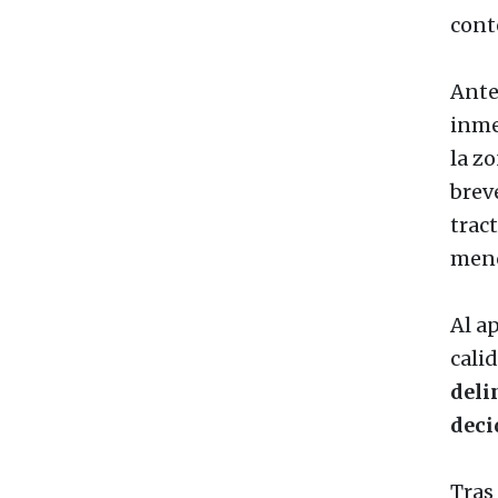
cont
Ante
inme
la zo
brev
trac
menc
Al ap
cali
deli
deci
Tras 