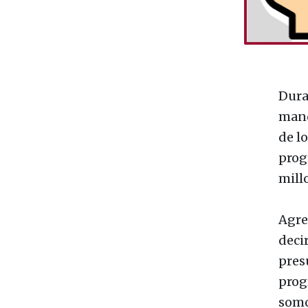
Dura
mand
de lo
prog
millo
Agre
deci
pres
prog
somo