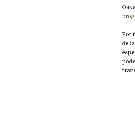
Oaxa
pro
Por 
de l
espe
pode
tran