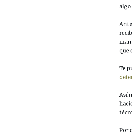
algo
Ante
reci
mane
que 
Te p
defe
Así 
haci
técni
Por 