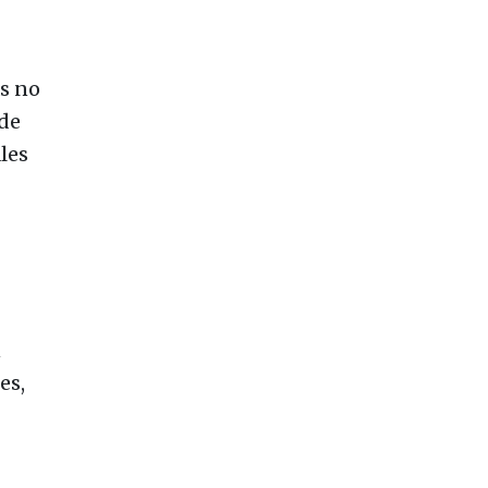
as no
 de
les
n
es,