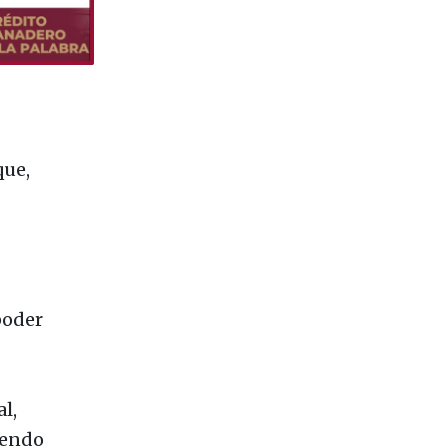
ue,
poder
l,
iendo