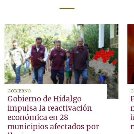
GOBIERNO
G
Gobierno de Hidalgo
P
impulsa la reactivación
económica en 28
i
municipios afectados por