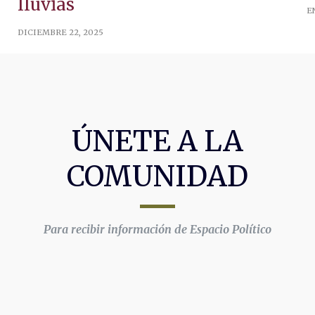
lluvias
E
DICIEMBRE 22, 2025
ÚNETE A LA
COMUNIDAD
Para recibir información de Espacio Político