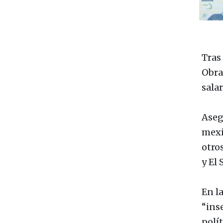
Tras
Obra
sala
Aseg
mexi
otro
y El 
En l
“ins
polí