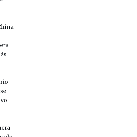
China
 era
más
rio
 se
ivo
nera
rcado