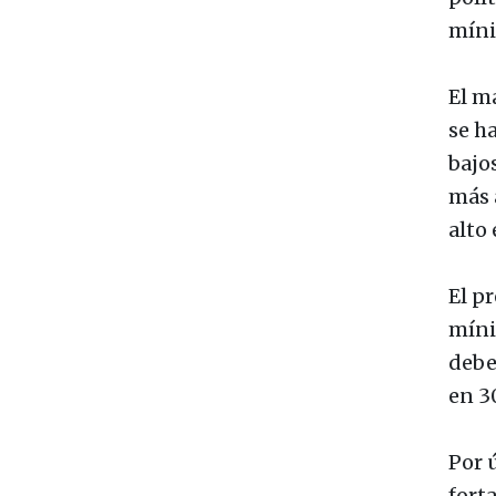
míni
El m
se h
bajos
más 
alto 
El p
míni
debe
en 3
Por 
fort