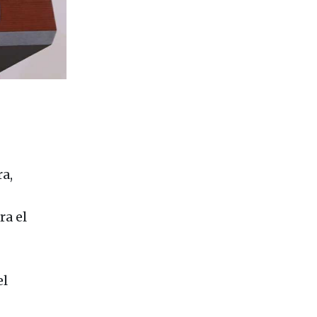
a,
ra el
el