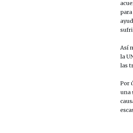
acue
para
ayud
sufri
Así 
la U
las 
Por 
una 
caus
esca