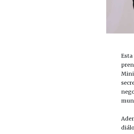
Esta
pren
Mini
secr
nego
mun
Adem
diálo