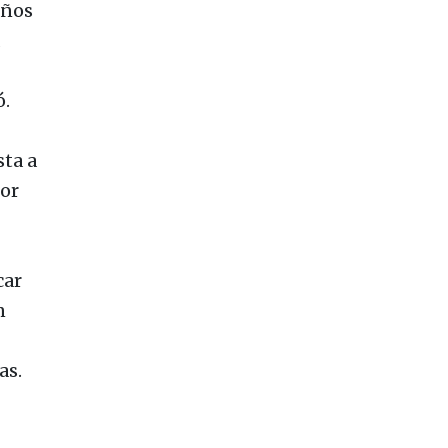
años
ó.
sta a
por
car
n
as.