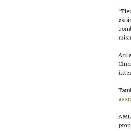
“Tie
está
bomb
mism
Ante
Chin
inte
Tamb
avio
AMLO
prop