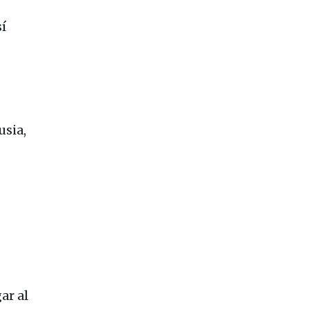
í
usia,
ar al