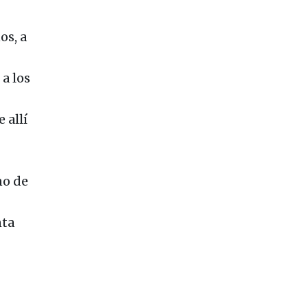
os, a
a los
 allí
no de
nta