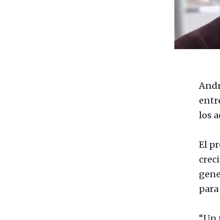
Andr
entr
los a
El p
crec
gene
para
“Un 