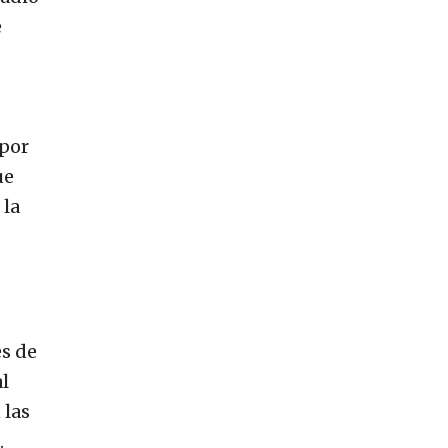
e
 por
ue
 la
es de
l
 las
.