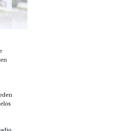
e
 en
ueden
uelos
tadio