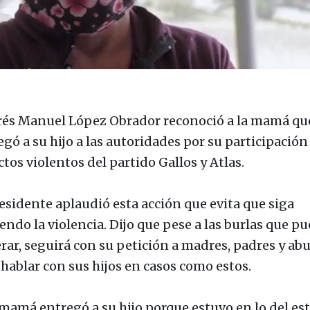
és Manuel López Obrador reconoció a la mamá qu
egó a su hijo a las autoridades por su participación
ctos violentos del partido Gallos y Atlas.
residente aplaudió esta acción que evita que siga
iendo la violencia. Dijo que pese a las burlas que p
rar, seguirá con su petición a madres, padres y ab
 hablar con sus hijos en casos como estos.
mamá entregó a su hijo porque estuvo en lo del es