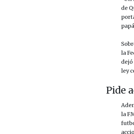
de Qu
port
papá
Sobr
la F
dejó
ley 
Pide 
Adem
la F
futbo
acci