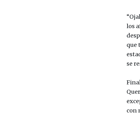
“Ojal
los a
desp
que t
estad
se r
Fina
Quer
exce
con 