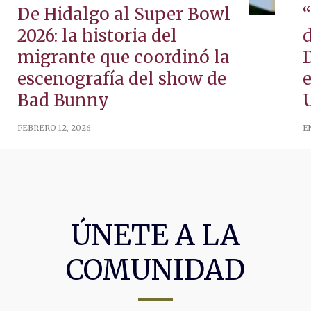
De Hidalgo al Super Bowl
“
2026: la historia del
d
migrante que coordinó la
escenografía del show de
Bad Bunny
FEBRERO 12, 2026
E
ÚNETE A LA
COMUNIDAD