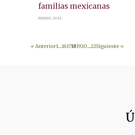
familias mexicanas
MARZO, 2022
« Anterior
1
…
16
17
18
19
20
…
22
Siguiente »
Ú