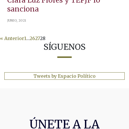
Clara Luz Flores y TEPJF lo
sanciona
JUNIO, 2021
« Anterior
1
…
26
27
28
SÍGUENOS
Tweets by Espacio Político
ÚNETE A LA