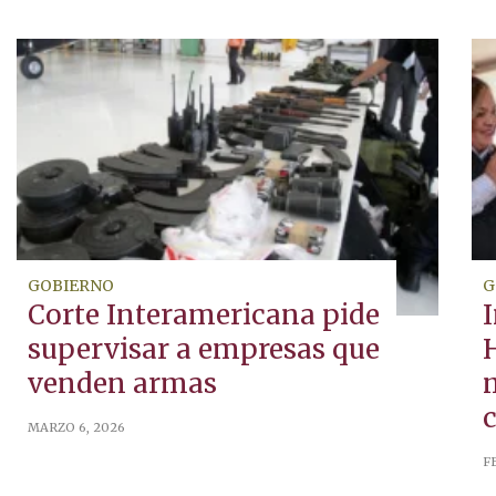
GOBIERNO
G
Corte Interamericana pide
supervisar a empresas que
H
venden armas
MARZO 6, 2026
F