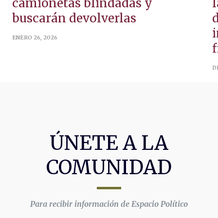
camionetas blindadas y
buscarán devolverlas
ENERO 26, 2026
f
D
ÚNETE A LA
COMUNIDAD
Para recibir información de Espacio Político