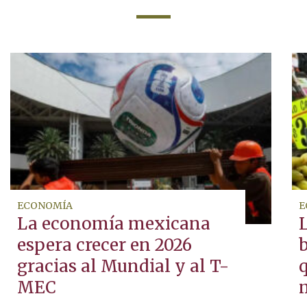
ECONOMÍA
E
La economía mexicana
espera crecer en 2026
b
gracias al Mundial y al T-
q
MEC