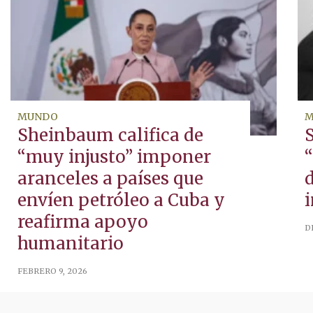
MUNDO
M
Sheinbaum califica de
“muy injusto” imponer
aranceles a países que
d
envíen petróleo a Cuba y
reafirma apoyo
D
humanitario
FEBRERO 9, 2026