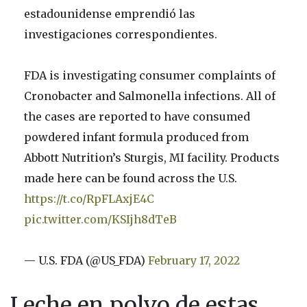
estadounidense emprendió las
investigaciones correspondientes.
FDA is investigating consumer complaints of
Cronobacter and Salmonella infections. All of
the cases are reported to have consumed
powdered infant formula produced from
Abbott Nutrition’s Sturgis, MI facility. Products
made here can be found across the U.S.
https://t.co/RpFLAxjE4C
pic.twitter.com/KSIjh8dTeB
— U.S. FDA (@US_FDA)
February 17, 2022
Leche en polvo de estas