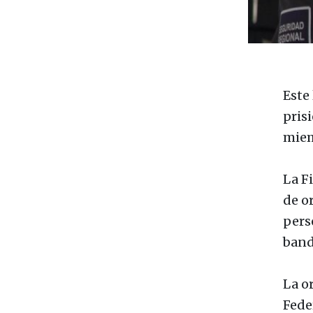
Este
pris
miem
La F
de or
pers
band
La o
Fede