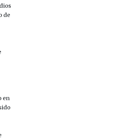
dios
o de
e
o en
sido
e