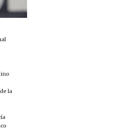
mal
mino
de la
ía
sco