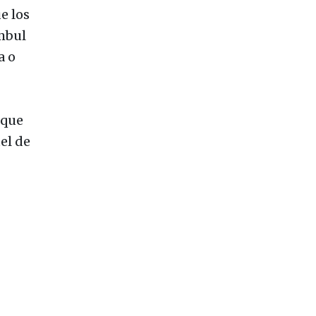
e los
ambul
a o
 que
el de