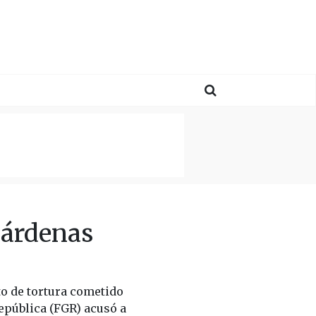
Cárdenas
to de tortura cometido
epública (FGR) acusó a