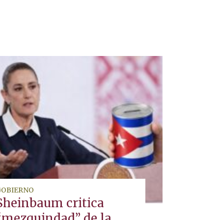
GOBIERNO
Sheinbaum critica
“mezquindad” de la