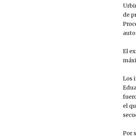
Urbi
de p
Proc
auto
El ex
máxi
Los i
Edua
fuer
el q
secu
Por 