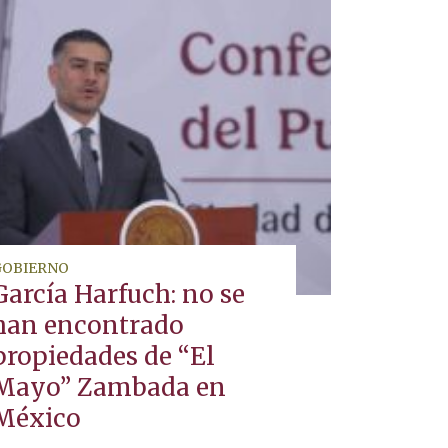
GOBIERNO
García Harfuch: no se
han encontrado
propiedades de “El
Mayo” Zambada en
México