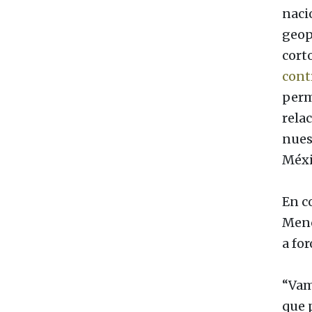
naci
geop
cort
cont
perm
relac
nuest
Méxi
En c
Menc
a for
“Vam
que 