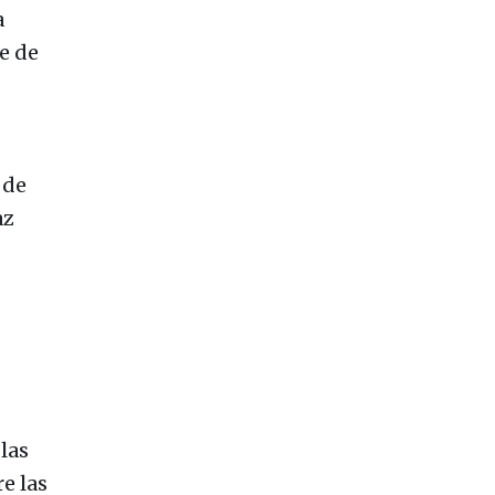
a
e de
 de
az
las
e las