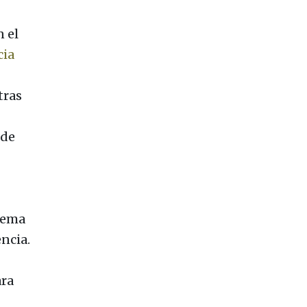
 el
cia
tras
 de
tema
encia.
ara