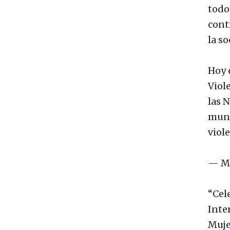
todo 
cont
la s
Hoy 
Viol
las 
mund
viol
— Ma
“Cel
Inte
Muje