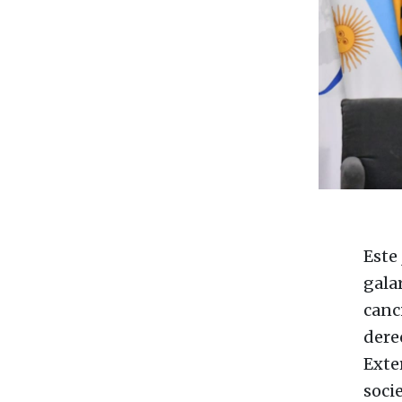
Este
gala
canc
dere
Exte
soci