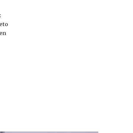
z
peto
 en