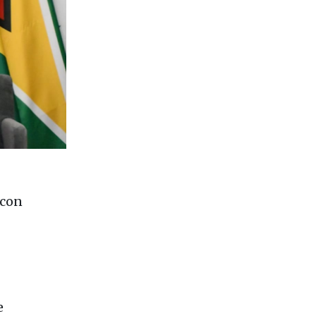
 con
e