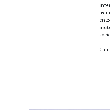
inter
aspi
entr
mutu
soci
Con 