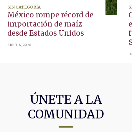
SIN CATEGORÍA
S
México rompe récord de
importación de maíz
desde Estados Unidos
f
ABRIL 6, 2026
D
ÚNETE A LA
COMUNIDAD