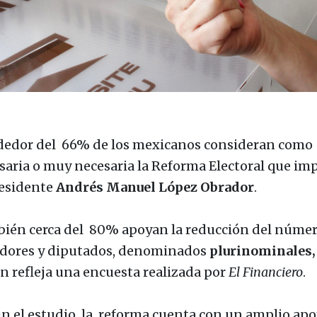
dedor del 66% de los mexicanos consideran como
saria o muy necesaria la Reforma Electoral que im
residente
Andrés Manuel López Obrador
.
ién cerca del
80% apoyan
la reducción del númer
dores y diputados, denominados
plurinominales,
n refleja una encuesta realizada por
El Financiero
.
n el estudio, la reforma cuenta con un amplio ap