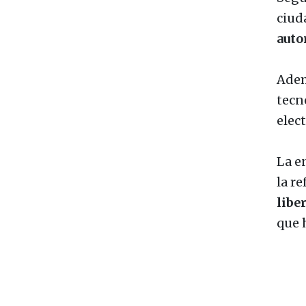
ciud
auto
Adem
tecn
elect
La e
la re
libe
que 