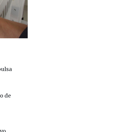
pulsa
o de
oyo