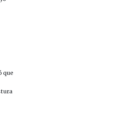
ó que
stura