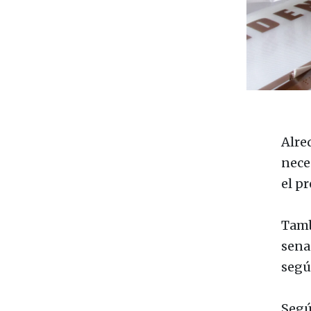
Alre
nece
el p
Tamb
sena
segú
Segú