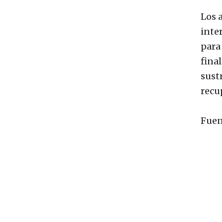
Los 
inte
para 
fina
sust
recu
Fuen