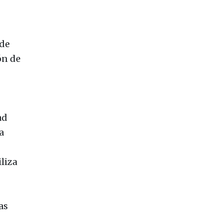
 de
ón de
ad
a
liza
as