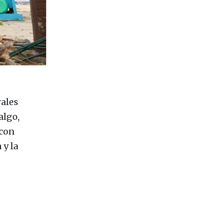
rales
algo,
 con
 y la