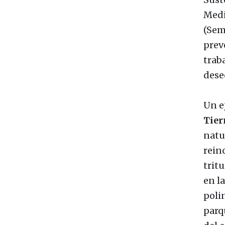
Medi
(Sem
prev
trab
dese
Un e
Tierr
natu
rein
trit
en la
poli
parq