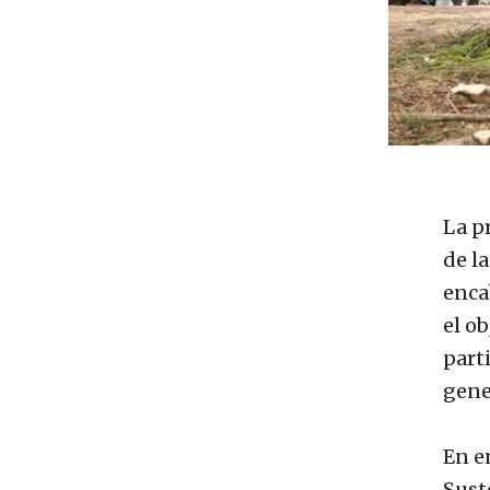
La p
de l
enca
el o
part
gene
En e
Sust