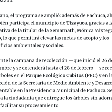
estado.
 año, el programa se amplió: además de Pachuca, a
ién participa el municipio de
Tizayuca
, gracias a l
iativa de la titular de la Semarnath, Mónica Mixteg
, lo que permitirá elevar las metas de acopio y los
ficios ambientales y sociales.
nte la campaña de recolección —que inició el 26 d
embre y se extenderá hasta el 28 de febrero— se re
rboles en el
Parque Ecológico Cubitos (PEC)
y en l
cción de la Secretaría de Medio Ambiente y Desarro
entable en la Presidencia Municipal de Pachuca. S
 a la ciudadanía que entregue los árboles sin ador
 facilitar su procesamiento.