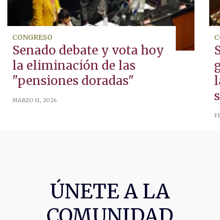
CONGRESO
C
Senado debate y vota hoy
la eliminación de las
g
"pensiones doradas"
l
MARZO 11, 2026
F
ÚNETE A LA
COMUNIDAD