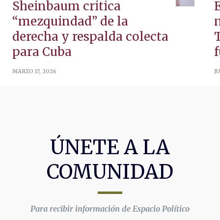
Sheinbaum critica
“mezquindad” de la
derecha y respalda colecta
para Cuba
MARZO 17, 2026
JU
ÚNETE A LA
COMUNIDAD
Para recibir información de Espacio Político