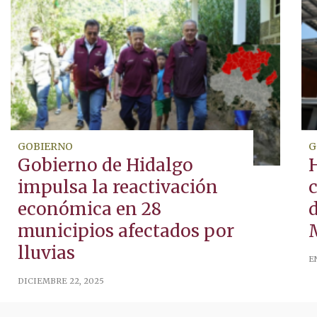
GOBIERNO
G
Gobierno de Hidalgo
H
impulsa la reactivación
económica en 28
municipios afectados por
lluvias
E
DICIEMBRE 22, 2025