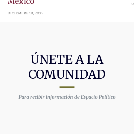
México
E
DICIEMBRE 18, 2025
ÚNETE A LA
COMUNIDAD
Para recibir información de Espacio Político