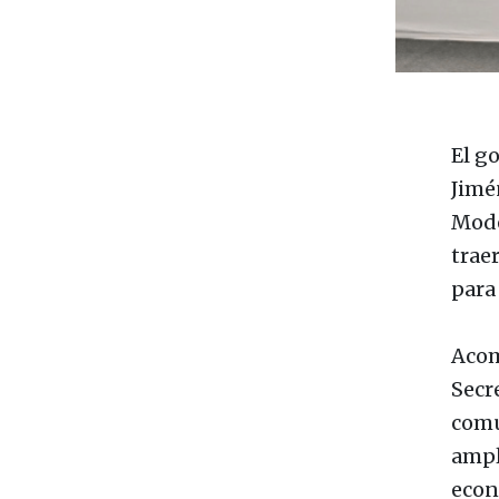
El g
Jimé
Model
trae
para
Acom
Secr
comu
ampl
econ