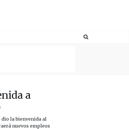
enida a
o
dio la bienvenida al
 traerá nuevos empleos