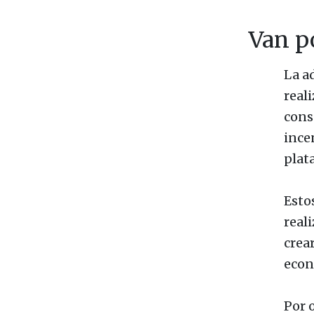
Van p
La a
real
cons
ince
plat
Esto
real
crea
econ
Por 