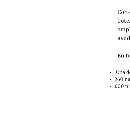
Con e
bote
ampl
ayud
En to
Una de
260 n
600 pl