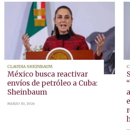
CLAUDIA SHEINBAUM
C
México busca reactivar
envíos de petróleo a Cuba:
Sheinbaum
a
MARZO 30, 2026