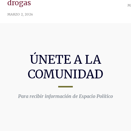
drogas
M
MARZO 2, 2026
ÚNETE A LA
COMUNIDAD
Para recibir información de Espacio Político