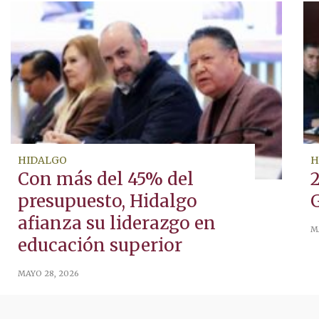
HIDALGO
H
Con más del 45% del
presupuesto, Hidalgo
afianza su liderazgo en
M
educación superior
MAYO 28, 2026