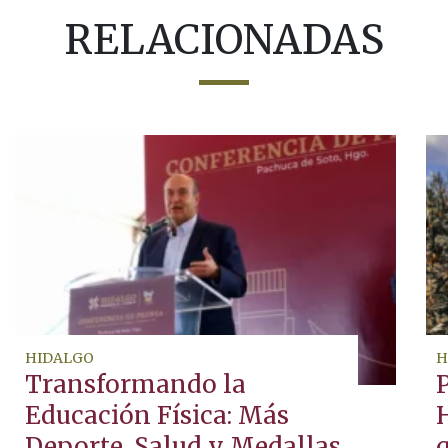
RELACIONADAS
HIDALGO
H
Transformando la
P
Educación Física: Más
Deporte, Salud y Medallas