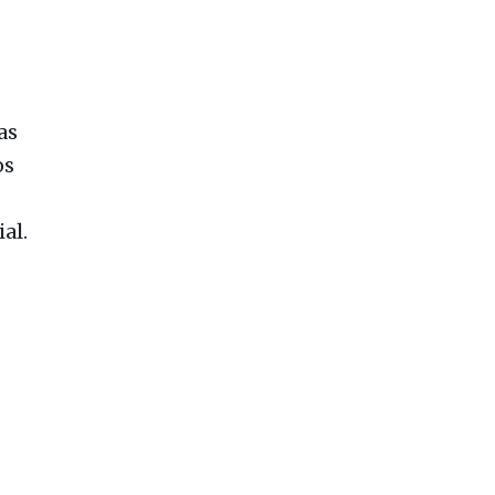
as
os
al.