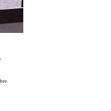
o
bre.
e