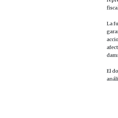
fisca
La f
gara
acci
afec
damn
El d
anál