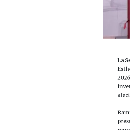
La S
Esth
2026,
inver
afect
Ramí
pres
repr