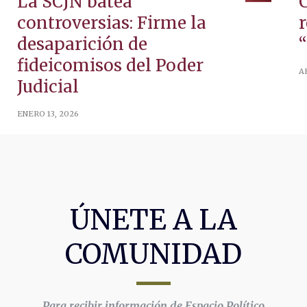
La SCJN batea
controversias: Firme la
desaparición de
fideicomisos del Poder
AB
Judicial
ENERO 13, 2026
ÚNETE A LA
COMUNIDAD
Para recibir información de Espacio Político