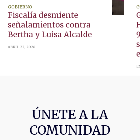
GOBIERNO
G
Fiscalía desmiente
G
señalamientos contra
Bertha y Luisa Alcalde
ABRIL 22, 2026
E
ÚNETE A LA
COMUNIDAD