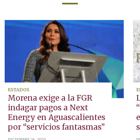
ESTADOS
E
Morena exige a la FGR
indagar pagos a Next
Energy en Aguascalientes
e
por “servicios fantasmas”
s
DICIEMBRE 26, 2025
D