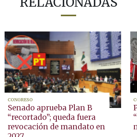
RELACIONADAS
CONGRESO
C
Senado aprueba Plan B
“recortado”; queda fuera
“
revocación de mandato en
2027