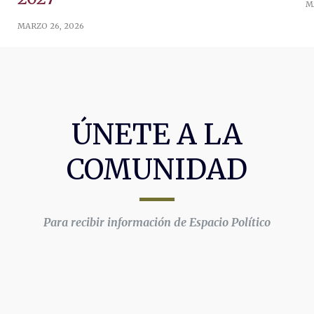
M
MARZO 26, 2026
ÚNETE A LA
COMUNIDAD
Para recibir información de Espacio Político