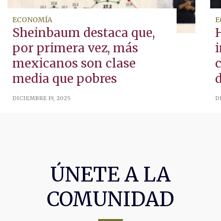
ECONOMÍA
E
Sheinbaum destaca que,
por primera vez, más
i
mexicanos son clase
c
media que pobres
DICIEMBRE 19, 2025
D
ÚNETE A LA
COMUNIDAD