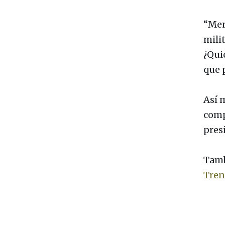
“Men
milit
¿Quié
que 
Así m
comp
pres
Tamb
Tren