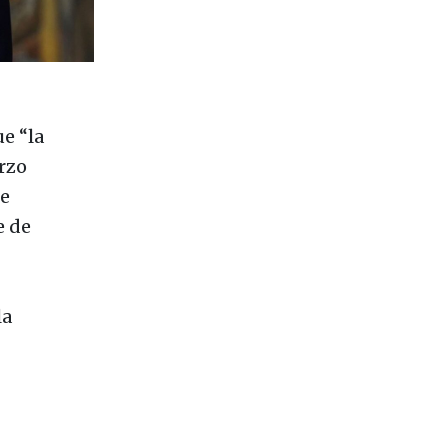
e “la
rzo
de
e de
la