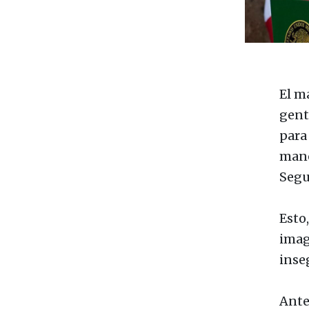
El m
gent
para
mane
Segu
Esto
imag
inse
Ante