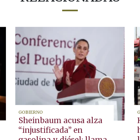
GOBIERNO
Sheinbaum acusa alza
“injustificada” en
gasolina y diésel; llama