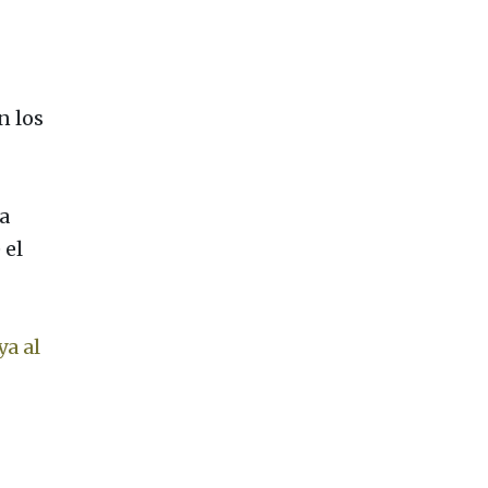
n los
a
 el
ya al