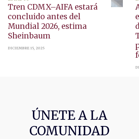
Tren CDMX–AIFA estará
concluido antes del
Mundial 2026, estima
d
Sheinbaum
p
DICIEMBRE 15, 2025
f
D
ÚNETE A LA
COMUNIDAD