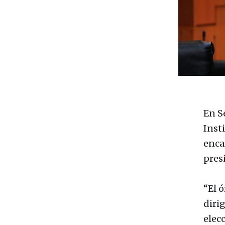
En S
Insti
enca
pres
“El ó
diri
elec