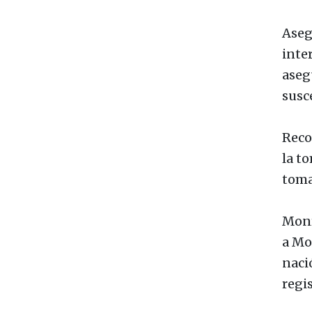
Aseg
inte
aseg
susc
Reco
la t
toma
Monr
a Mo
naci
regi