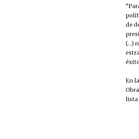
“Par
polít
de d
pres
(…) 
estr
éxit
En l
Obra
lista