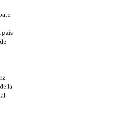
ebate
 país
 de
ez
de la
al.