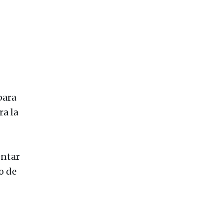
para
ra la
entar
o de