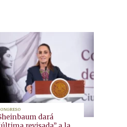
CONGRESO
Sheinbaum dará
“última revisada” a la