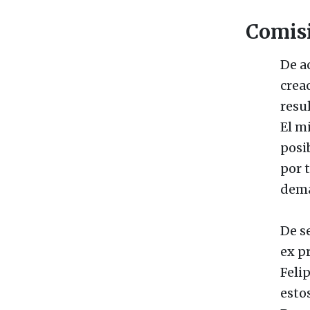
Comisi
De a
crea
resu
El m
posi
por 
demá
De s
ex pr
Feli
esto