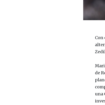
Con 
alter
Zedil
Mari
de R
plan
comp
una 
inve