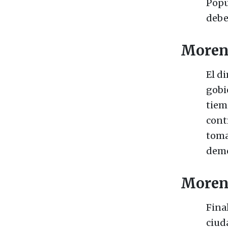
Popu
debe
Morena
El d
gobi
tiem
cont
toma
demo
Moren
Fina
ciud