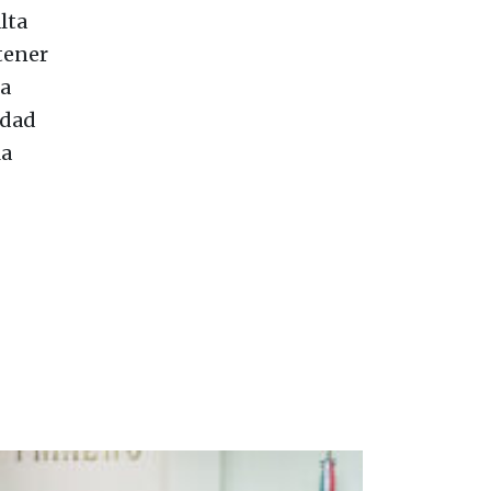
lta
tener
 a
idad
la