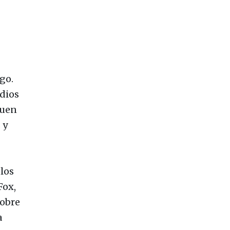
go.
dios
guen
 y
 los
Fox,
sobre
a