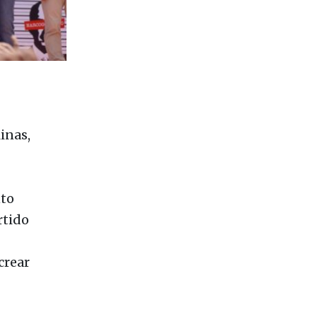
inas,
nto
rtido
crear