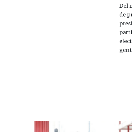
Del 
de p
pres
part
elec
gent