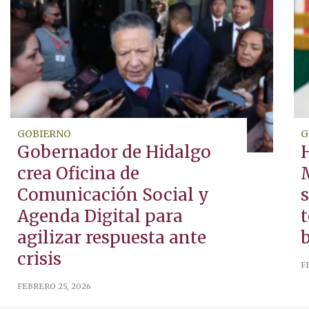
GOBIERNO
G
Gobernador de Hidalgo
crea Oficina de
Comunicación Social y
Agenda Digital para
t
agilizar respuesta ante
b
crisis
F
FEBRERO 25, 2026