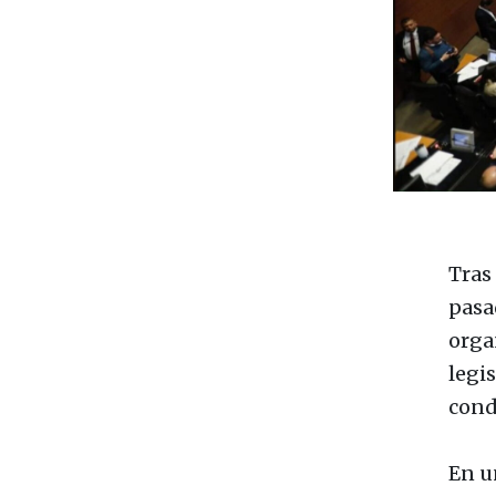
Tras
pasa
orga
legi
cond
En u