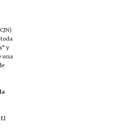
CJN)
 toda
s” y
e una
de
la
El