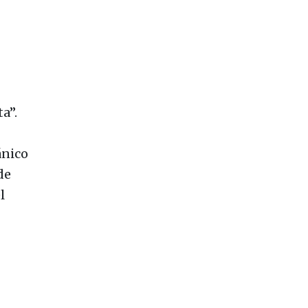
a”.
ánico
de
l