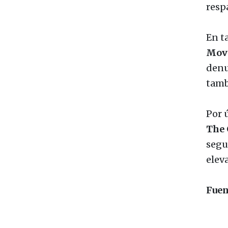
resp
En t
Movi
denu
tamb
Por 
The 
segu
eleva
Fuen