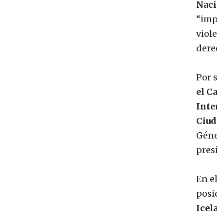
Naci
“imp
viol
dere
Por 
el C
Inte
Ciud
Géne
pres
En e
posi
Icel