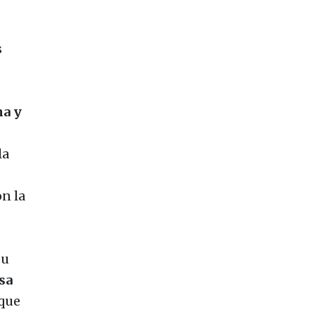
s
na y
la
on la
su
sa
“que