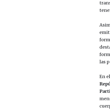
tran
tene
Asim
emit
form
dest
form
las 
En e
Repú
Part
mens
cuer