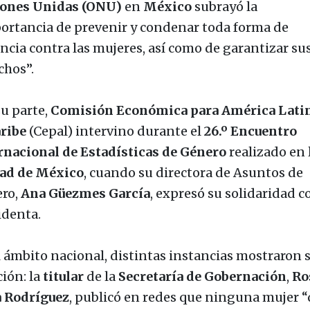
ones Unidas (ONU)
en
México
subrayó la
ortancia de prevenir y condenar toda forma de
encia contra las mujeres, así como de garantizar su
chos”.
su parte,
Comisión Económica para América Lati
aribe
(Cepal) intervino durante el
26.º Encuentro
rnacional de Estadísticas de Género
realizado en 
ad
de México
, cuando su directora de Asuntos de
ro,
Ana Güezmes García
, expresó su solidaridad c
identa.
l ámbito nacional, distintas instancias mostraron 
ción: la
titular
de la
Secretaría de Gobernación
,
Ro
a
Rodríguez
, publicó en redes que ninguna mujer 