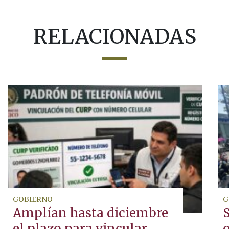
RELACIONADAS
GOBIERNO
G
Amplían hasta diciembre
S
el plazo para vincular