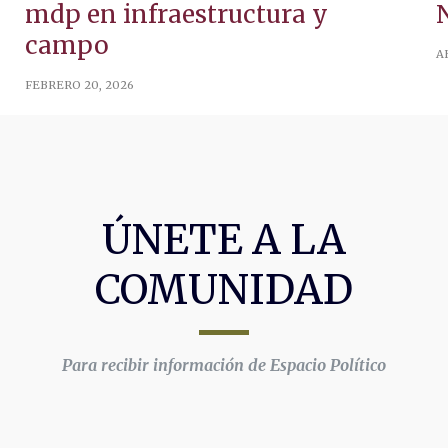
mdp en infraestructura y
campo
A
FEBRERO 20, 2026
ÚNETE A LA
COMUNIDAD
Para recibir información de Espacio Político