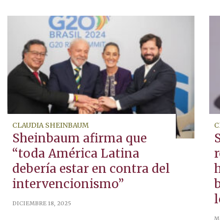
CLAUDIA SHEINBAUM
C
Sheinbaum afirma que
“toda América Latina
debería estar en contra del
h
intervencionismo”
l
DICIEMBRE 18, 2025
M