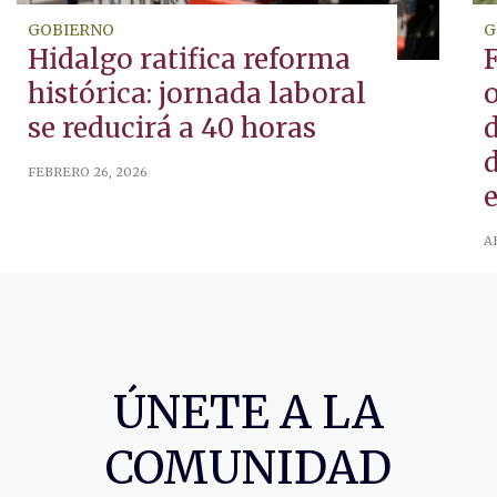
GOBIERNO
G
Hidalgo ratifica reforma
histórica: jornada laboral
se reducirá a 40 horas
d
d
FEBRERO 26, 2026
e
AB
ÚNETE A LA
COMUNIDAD