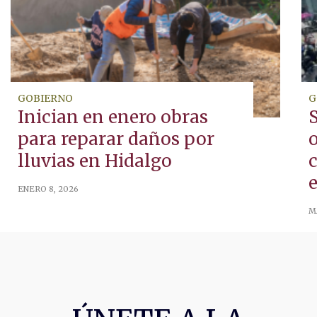
GOBIERNO
G
Inician en enero obras
S
para reparar daños por
lluvias en Hidalgo
ENERO 8, 2026
M