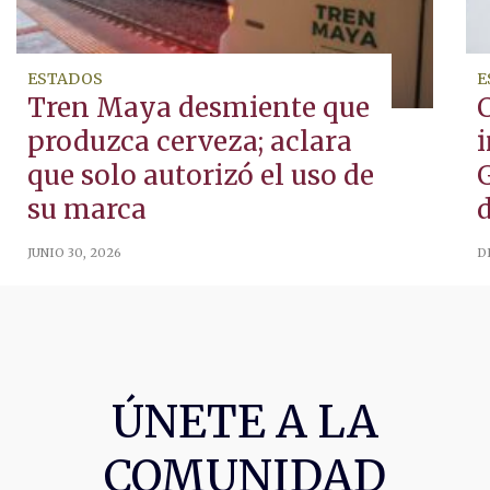
ESTADOS
E
Tren Maya desmiente que
C
produzca cerveza; aclara
i
que solo autorizó el uso de
G
su marca
JUNIO 30, 2026
D
ÚNETE A LA
COMUNIDAD