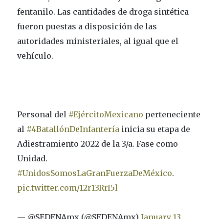
fentanilo. Las cantidades de droga sintética
fueron puestas a disposición de las
autoridades ministeriales, al igual que el
vehículo.
Personal del
#EjércitoMexicano
perteneciente
al
#4BatallónDeInfantería
inicia su etapa de
Adiestramiento 2022 de la 3/a. Fase como
Unidad.
#UnidosSomosLaGranFuerzaDeMéxico
.
pic.twitter.com/12r13RrI5l
— @SEDENAmx (@SEDENAmx)
January 13,