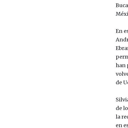
Buca
Méxi
En e
Andr
Ebra
perm
han 
volv
de U
Silv
de l
la r
en e