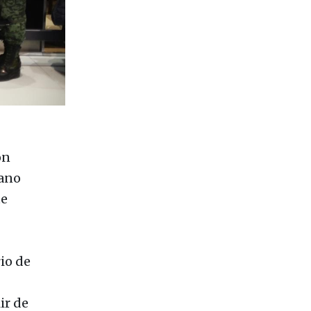
on
uano
te
rio de
ir de