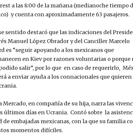
rest a las 8:00 de la mañana (medianoche tiempo 
co) y cuenta con aproximadamente 63 pasajeros.
se sentido destacó que las indicaciones del Presid
és Manuel López Obrador y del Canciller Marcelo
rd es “seguir apoyando a los mexicanos que
anecen en Kiev por razones voluntarias o porque
podido salir”, por lo que en caso de requerirlo, Mé
erá a enviar ayuda a los connacionales que quieren 
crania.
ia Mercado, en compañía de su hija, narra las vivenc
os últimos días en Ucrania. Contó sobre la asistenc
ed de embajadas mexicanas, con la que su familia c
stos momentos difíciles.