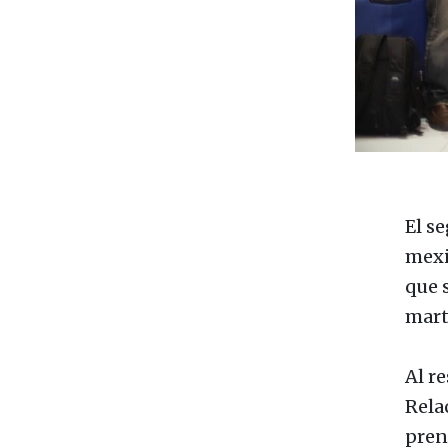
El s
mexi
que 
mart
Al re
Rela
pren