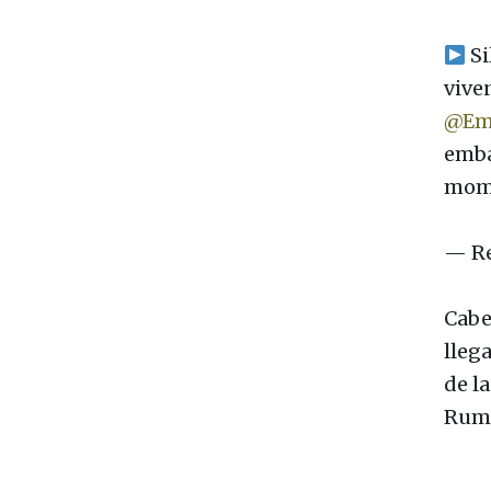
Si
vive
@Em
emba
mome
— Re
Cabe
lleg
de l
Ruma