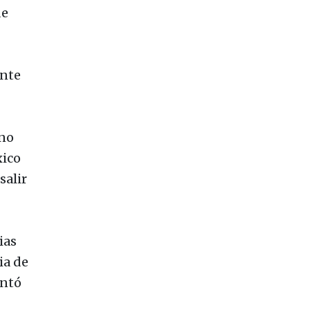
de
ente
 no
xico
salir
ias
ia de
ontó