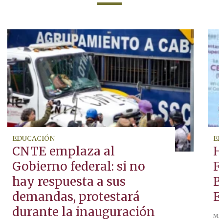
EDUCACIÓN
E
CNTE emplaza al
Gobierno federal: si no
F
hay respuesta a sus
B
demandas, protestará
durante la inauguración
M