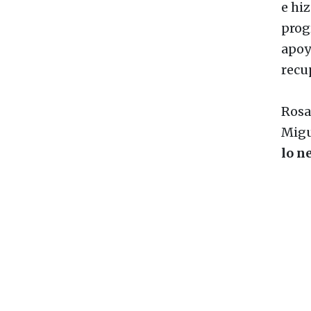
e hi
prog
apoy
recu
Rosa
Migu
lo n