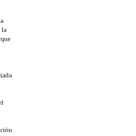
ba
, la
rque
n
ciada
el
ación