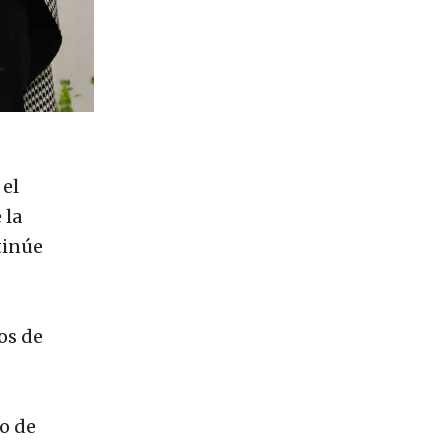
el
 la
inúe
os de
o de