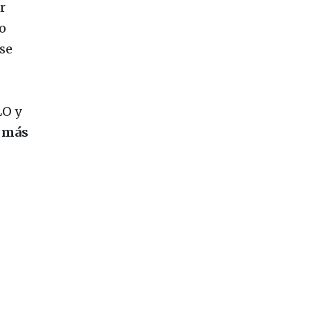
r
o
se
LO y
s más