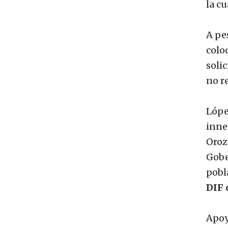
la c
A pe
coloc
soli
no r
Lópe
inne
Oroz
Gobe
pobla
DIF 
Apoy