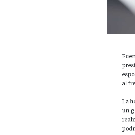
Fuen
pres
espo
al f
La h
un g
real
podr