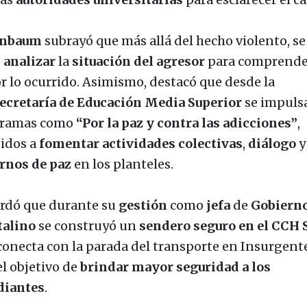
inbaum
subrayó que más allá del hecho violento, se
e
analizar
la
situación
del
agresor
para comprende
r lo ocurrido. Asimismo, destacó que desde la
ecretaría de Educación Media Superior
se impuls
ramas como
“Por la paz y contra las adicciones”
,
gidos a
fomentar actividades colectivas
,
diálogo
y
rnos de paz
en los planteles.
rdó que durante su
gestión
como
jefa
de
Gobiern
talino
se construyó un
sendero
seguro en el CCH 
conecta con la parada del transporte en Insurgente
el objetivo de
brindar mayor seguridad a los
diantes
.