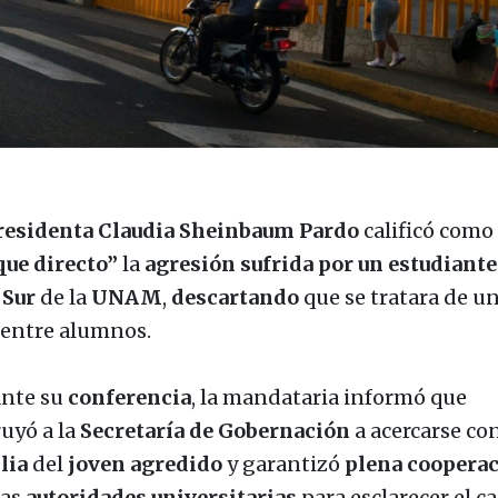
residenta Claudia Sheinbaum Pardo
calificó como
que directo”
la
agresión
sufrida
por un estudiante
Sur
de la
UNAM
,
descartando
que se tratara de u
entre alumnos.
nte su
conferencia
, la mandataria informó que
ruyó a la
Secretaría de Gobernación
a acercarse con
lia
del
joven agredido
y garantizó
plena coopera
las
autoridades
universitarias
para esclarecer el ca