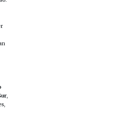
r
an
o
Sur
,
s,