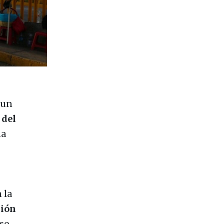
 un
 del
na
 la
ción
so.