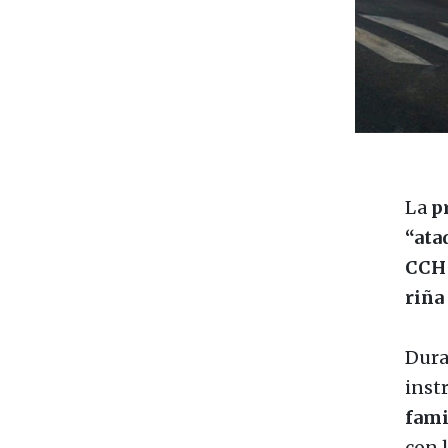
La
p
“ata
CCH 
riña
Dura
inst
fami
con 