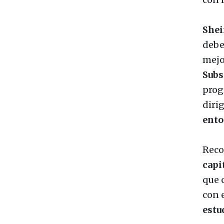
She
deb
mejo
Subs
prog
diri
ento
Reco
capi
que 
con 
estu