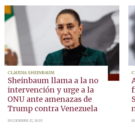
CLAUDIA SHEINBAUM
C
Sheinbaum llama a la no
intervención y urge a la
ONU ante amenazas de
Trump contra Venezuela
DICIEMBRE 17, 2025
M